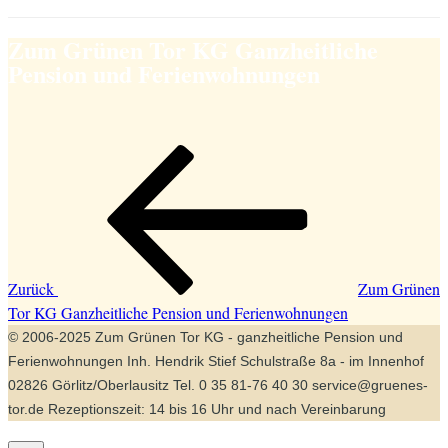
Zum Grünen Tor KG Ganzheitliche
Pension und Ferienwohnungen
Beitragsnavigation
Vorheriger
Beitrag
Zurück
Zum Grünen
Tor KG Ganzheitliche Pension und Ferienwohnungen
© 2006-2025 Zum Grünen Tor KG - ganzheitliche Pension und
Ferienwohnungen Inh. Hendrik Stief Schulstraße 8a - im Innenhof
02826 Görlitz/Oberlausitz Tel. 0 35 81-76 40 30 service@gruenes-
tor.de Rezeptionszeit: 14 bis 16 Uhr und nach Vereinbarung