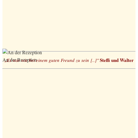
An der Rezeption
Steffi und Walter
„Es war wie bei einem guten Freund zu sein
[..]"