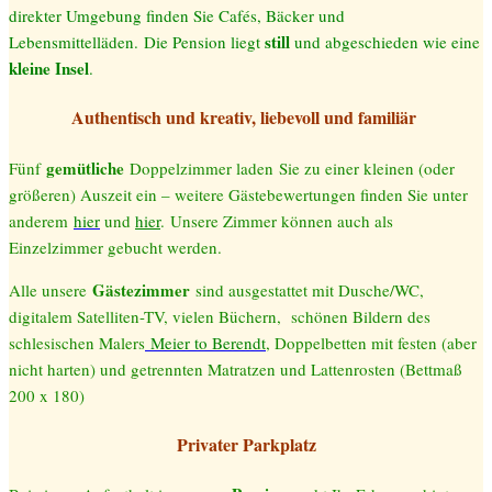
direkter Umgebung finden Sie Cafés, Bäcker und
still
Lebensmittelläden.
Die Pension liegt
und abgeschieden wie eine
kleine Insel
.
Authentisch und kreativ, liebevoll und familiär
gemütliche
F
ünf
Doppelzimmer laden
Sie zu einer kleinen (oder
größeren) Auszeit ein – weitere Gästebewertungen finden Sie unter
anderem
hier
und
hier
.
Unsere Zimmer können auch als
Einzelzimmer gebucht werden.
Gästezimmer
Alle unsere
sind ausgestattet mit Dusche/WC,
digitalem Satelliten-
TV, vielen Büchern, schönen Bildern des
schlesischen Malers
Meier to Berendt
, Doppelbetten mit festen (aber
nicht harten) und getrennten Matratzen und Lattenrosten (Bettmaß
200 x 180)
Privater Parkplatz