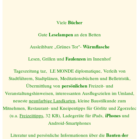
Bücher
Viele
Leselampen
Gute
an den Betten
Wärmflasche
Ausleihbare „Grünes Tor"-
Faulenzen
Lesen, Grillen und
im In
nenhof
Tageszeitung taz,
LE MONDE dip
lomatique,
Verleih von
Stadtführern, Stadtplänen, Meditationsbüchern und Belletristik,
persönlichen
Übermittlung von
Freizeit- und
Veranstaltungshinweisen, interessanten Ausflugsz
ielen im Umland,
neueste
neunfarbige Landkarten
,
kleine Baustilkunde zum
Mitnehmen,
Restaurant- und Kneipentipps für Görlitz und Zgorzelec
iPhones
(u.a.
Freizeittipps
, 32 KB), Ladegeräte für iPads,
und
Android-Smartphones
Bauten der
Literatur und persönliche Informationen über die