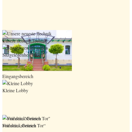
Unsere neueste Technik
Sitzgelegenheit außen
Eingangsbereich
Kleine Lobby
Frühstücksbereich
Vor dem „Grünen Tor“