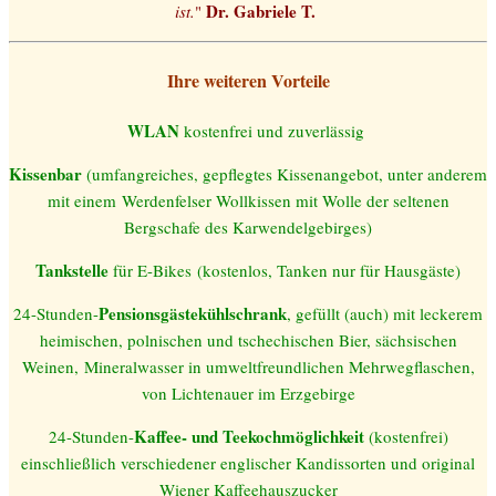
Dr. Gabriele T.
ist.
"
Ihre weiteren Vorteile
WLAN
kostenfrei und zuverlässig
Kissenbar
(umfangreiches, gepflegtes Kissenangebot, unter anderem
mit einem Werdenfels
er Wollkissen mit Wolle der seltenen
Bergschafe des Karwendelgebirges)
Tankstelle
für E-Bikes
(kostenlos, Tanken nur für Hausgäste)
Pensionsgästekühlschrank
24-Stunden-
, gefüllt (auch) mit leckerem
heimischen, polnischen und tschechischen Bier, sächsischen
Weinen,
Mineralwasser in umweltfreundlichen Mehrwegflaschen,
von Lichtenauer im Erzgebirge
Kaffee- und Teekochmöglichke
it
24-Stunden-
(kostenfrei)
einschließlich verschiedener englischer Kandissorten und original
Wiener Kaffeehauszucker