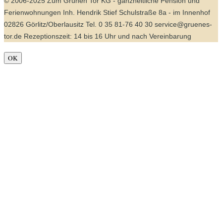
© 2006-2025 Zum Grünen Tor KG - ganzheitliche Pension und
Ferienwohnungen Inh. Hendrik Stief Schulstraße 8a - im Innenhof
02826 Görlitz/Oberlausitz Tel. 0 35 81-76 40 30 service@gruenes-
tor.de Rezeptionszeit: 14 bis 16 Uhr und nach Vereinbarung
OK