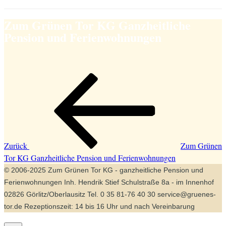
Zum Grünen Tor KG Ganzheitliche
Pension und Ferienwohnungen
Beitragsnavigation
Vorheriger
Beitrag
Zurück
Zum Grünen
Tor KG Ganzheitliche Pension und Ferienwohnungen
© 2006-2025 Zum Grünen Tor KG - ganzheitliche Pension und
Ferienwohnungen Inh. Hendrik Stief Schulstraße 8a - im Innenhof
02826 Görlitz/Oberlausitz Tel. 0 35 81-76 40 30 service@gruenes-
tor.de Rezeptionszeit: 14 bis 16 Uhr und nach Vereinbarung