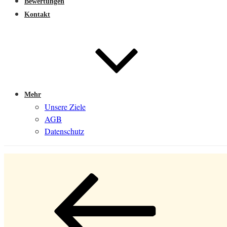
Bewertungen
Kontakt
Mehr
Unsere Ziele
AGB
Datenschutz
Beitragsnavigation
Vorheriger
Beitrag