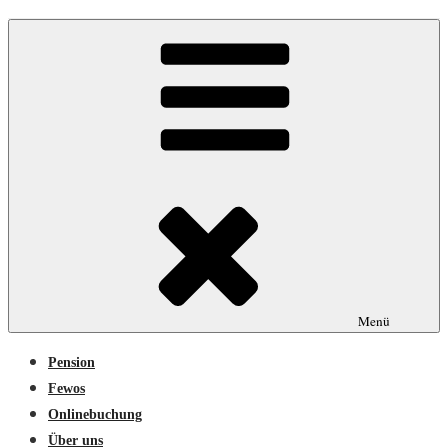
Menü
Pension
Fewos
Onlinebuchung
Über uns