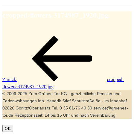
cropped-flowers-3174987_1920.jpg
Beitragsnavigation
Vorheriger
Beitrag
Zurück
cropped-
flowers-3174987_1920.jpg
© 2006-2025 Zum Grünen Tor KG - ganzheitliche Pension und
Ferienwohnungen Inh. Hendrik Stief Schulstraße 8a - im Innenhof
02826 Görlitz/Oberlausitz Tel. 0 35 81-76 40 30 service@gruenes-
tor.de Rezeptionszeit: 14 bis 16 Uhr und nach Vereinbarung
OK