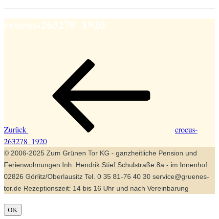
crocus-263278_1920
Beitragsnavigation
Vorheriger
Beitrag
Zurück
crocus-
263278_1920
© 2006-2025 Zum Grünen Tor KG - ganzheitliche Pension und
Ferienwohnungen Inh. Hendrik Stief Schulstraße 8a - im Innenhof
02826 Görlitz/Oberlausitz Tel. 0 35 81-76 40 30 service@gruenes-
tor.de Rezeptionszeit: 14 bis 16 Uhr und nach Vereinbarung
OK