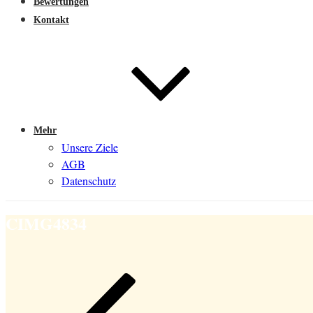
Bewertungen
Kontakt
Mehr
Unsere Ziele
AGB
Datenschutz
CIMG4834
Beitragsnavigation
Vorheriger
Beitrag