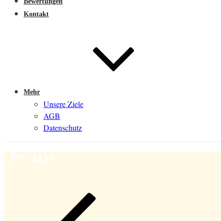
Bewertungen
Kontakt
Mehr
Unsere Ziele
AGB
Datenschutz
_PP_4430
Beitragsnavigation
Vorheriger
Beitrag