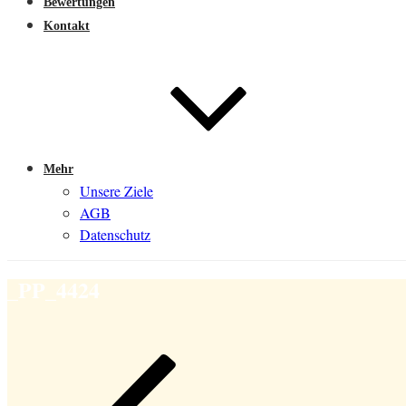
Bewertungen
Kontakt
Mehr
Unsere Ziele
AGB
Datenschutz
_PP_4424
Beitragsnavigation
Vorheriger
Beitrag